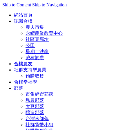
Skip to Content
Skip to Navigation
網站首頁
認識合樸
農夫市集
永續農業教育中心
社區豆腐坊
公田
星期二沙龍
藏種於農
合樸農友
社群支持型農業
預購取貨
合樸幸福學
部落
市集經營部落
務農部落
大豆部落
釀造部落
台灣米部落
社群貨幣小組