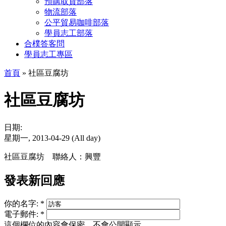
預購取貨部落
物流部落
公平貿易咖啡部落
學員志工部落
合樸答客問
學員志工專區
首頁
» 社區豆腐坊
社區豆腐坊
日期:
星期一, 2013-04-29 (All day)
社區豆腐坊 聯絡人：興豐
發表新回應
你的名字:
*
電子郵件:
*
這個欄位的內容會保密，不會公開顯示。