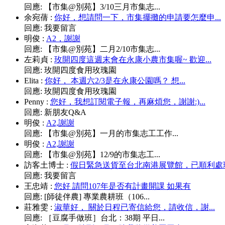
回應:
【市集@別苑】3/10三月市集志...
余宛蒨
:
你好，想請問一下，市集擺攤的申請要怎麼申...
回應:
我要留言
明俊
:
A2，謝謝
回應:
【市集@別苑】二月2/10市集志...
左莉貞
:
玫開四度這週末會在永康小農市集喔~ 歡迎...
回應:
玫開四度食用玫瑰園
Elita
:
你好， 本週六2/3是在永康公園嗎？ 想...
回應:
玫開四度食用玫瑰園
Penny
:
您好，我想訂閱電子報，再麻煩您，謝謝:)...
回應:
新朋友Q&A
明俊
:
A2,謝謝
回應:
【市集@別苑】一月的市集志工工作...
明俊
:
A2,謝謝
回應:
【市集@別苑】12/9的市集志工...
訪客土博士
:
假日緊急送貨至台北南港展覽館，已順利處理.
回應:
我要留言
王忠靖
:
您好 請問107年是否有計畫開課 如果有
回應:
[師徒伴農] 專業農耕班（106...
莊雅雯
:
淑華好， 關於日程已寄信給您，請收信，謝...
回應:
［豆腐手做班］台北：38期 平日...