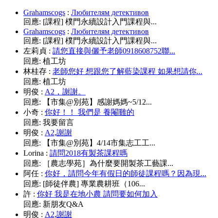
Grahamscogs
:
Любителям детективов
回應:
[課程] 樸門永續設計入門課程與...
Grahamscogs
:
Любителям детективов
回應:
[課程] 樸門永續設計入門課程與...
左莉貞
:
請您直接與儷予老師0918608752聯...
回應:
植工坊
林桂存
:
老師您好 想跟您了解藍染課程 如果想請你...
回應:
植工坊
明俊
:
A2，謝謝。
回應:
【市集@別苑】感謝媽媽~5/12...
小奇
:
你好！！ 我們是 養閹雞的
回應:
我要留言
明俊
:
A2,謝謝
回應:
【市集@別苑】4/14市集志工工...
Lorina
:
請問2018有製茶課程嗎
回應:
［農志學苑］為什麼要開製茶工藝課...
阿任
:
你好，請問今年有假日的師徒課程嗎？因為現...
回應:
[師徒伴農] 專業農耕班（106...
許
:
你好 我是在地小農 請問要如何加入
回應:
新朋友Q&A
明俊
:
A2,謝謝