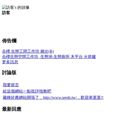
訪客
佈告欄
合樸 生態工間工作坊 梯次(B)
合樸生態空間工作坊_生態池 生態廁所 木平台 火箭爐
更多訊息
討論版
我要留言
給這個網站一點批評指教吧
藏種於農網站開張了，http://www.seeds.tw/，歡迎來逛逛!!
最新回應