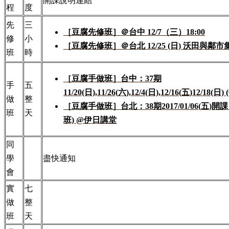
開課說明連結
程
度
先
三
［豆腐先修班］＠台中 12/7（三）18:00
修
小
［豆腐先修班］＠台北 12/25 (日) 沃田與鄰市
班
時
［豆腐手做班］台中：37期
手
五
11/20(日),11/26(六),12/4(日),12/16(五)12/18(日
做
整
［豆腐手做班］台北：38期2017/01/06(五)開課
班
天
班) @伊日講堂
同
學
盡快通知
會
實
七
做
整
班
天