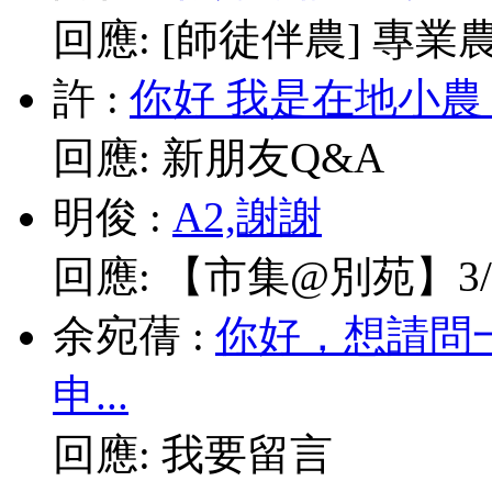
回應:
[師徒伴農] 專業農耕
許
:
你好 我是在地小農
回應:
新朋友Q&A
明俊
:
A2,謝謝
回應:
【市集@別苑】3/1
余宛蒨
:
你好，想請問
申...
回應:
我要留言