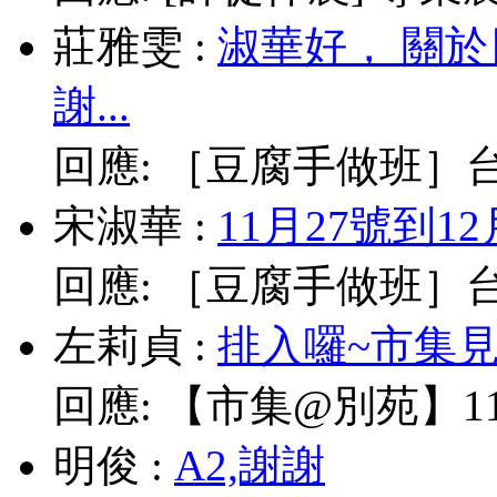
莊雅雯
:
淑華好， 關
謝...
回應:
［豆腐手做班］台北
宋淑華
:
11月27號到1
回應:
［豆腐手做班］台北
左莉貞
:
排入囉~市集見!
回應:
【市集@別苑】11/
明俊
:
A2,謝謝