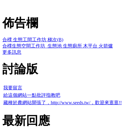
佈告欄
合樸 生態工間工作坊 梯次(B)
合樸生態空間工作坊_生態池 生態廁所 木平台 火箭爐
更多訊息
討論版
我要留言
給這個網站一點批評指教吧
藏種於農網站開張了，http://www.seeds.tw/，歡迎來逛逛!!
最新回應