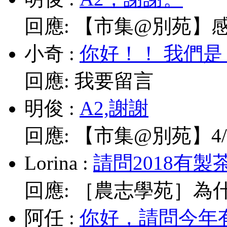
回應:
【市集@別苑】感謝媽
小奇
:
你好！！ 我們是
回應:
我要留言
明俊
:
A2,謝謝
回應:
【市集@別苑】4/1
Lorina
:
請問2018有製
回應:
［農志學苑］為什
阿任
:
你好，請問今年有