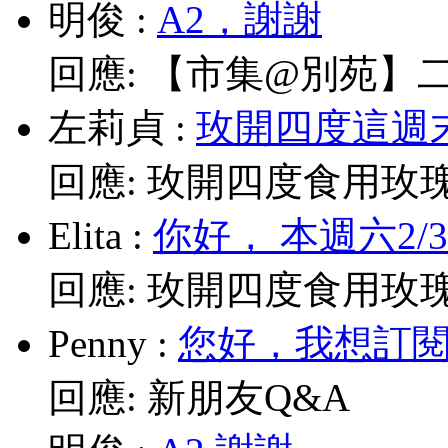
明俊
:
A2，謝謝
回應:
【市集@別苑】二月2
左莉貞
:
玫開四度這週末
回應:
玫開四度食用玫
Elita
:
你好， 本週六2/
回應:
玫開四度食用玫
Penny
:
您好，我想訂閱電
回應:
新朋友Q&A