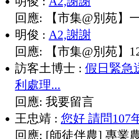
明俊
:
A2,謝謝
回應:
【市集@別苑】一
明俊
:
A2,謝謝
回應:
【市集@別苑】12/
訪客土博士
:
假日緊急
利處理...
回應:
我要留言
王忠靖
:
您好 請問10
回應:
[師徒伴農] 專業農耕